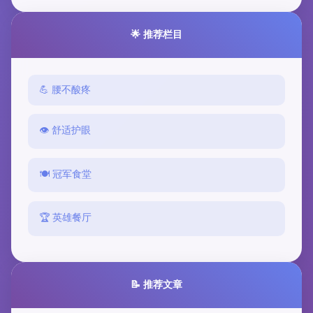
🌟 推荐栏目
💪 腰不酸疼
👁️ 舒适护眼
🍽️ 冠军食堂
🏆 英雄餐厅
📝 推荐文章