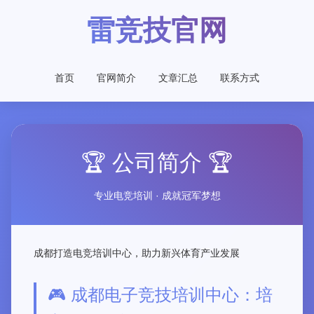
雷竞技官网
首页
官网简介
文章汇总
联系方式
🏆 公司简介 🏆
专业电竞培训 · 成就冠军梦想
成都打造电竞培训中心，助力新兴体育产业发展
🎮 成都电子竞技培训中心：培